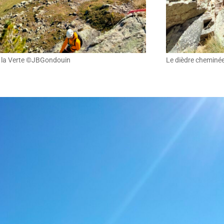
 la Verte ©JBGondouin
Le dièdre chemin