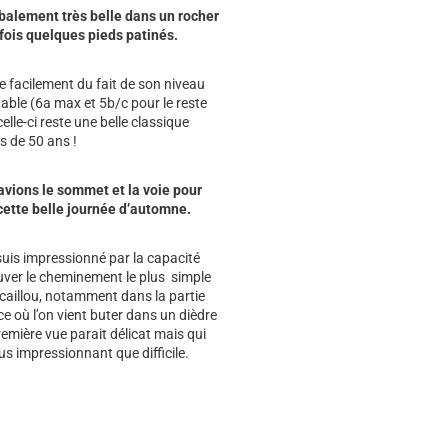
balement très belle dans un rocher
fois quelques pieds patinés.
e facilement du fait de son niveau
able (6a max et 5b/c pour le reste
 celle-ci reste une belle classique
s de 50 ans !
vions le sommet et la voie pour
cette belle journée d’automne.
suis impressionné par la capacité
uver le cheminement le plus simple
caillou, notamment dans la partie
ce où l’on vient buter dans un dièdre
remière vue parait délicat mais qui
us impressionnant que difficile.