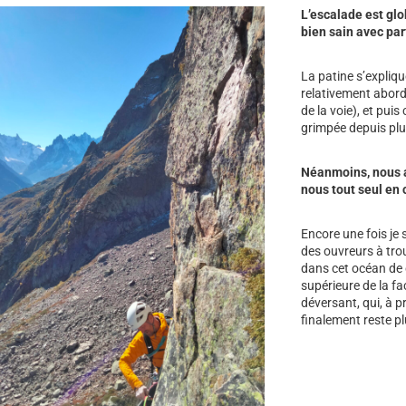
L’escalade est glo
bien sain avec par
La patine s’expliqu
relativement abord
de la voie), et puis
grimpée depuis plu
Néanmoins, nous a
nous tout seul en 
Encore une fois je 
des ouvreurs à tro
dans cet océan de 
supérieure de la fa
déversant, qui, à p
finalement reste pl