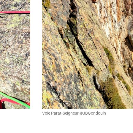
Voie Parat-Seigneur ©JBGondouin