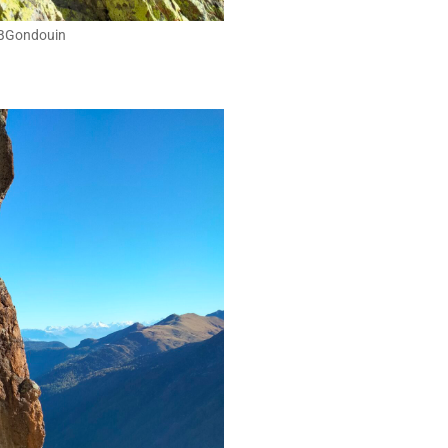
©JBGondouin