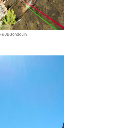
ée ©JBGondouin