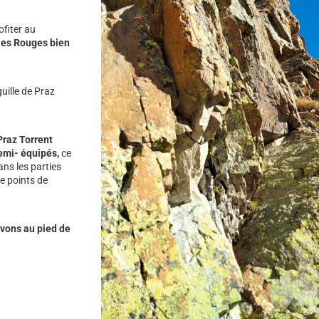
fiter au
les Rouges bien
uille de Praz
 Praz Torrent
semi- équipés,
ce
ans les parties
de points de
ivons au pied de