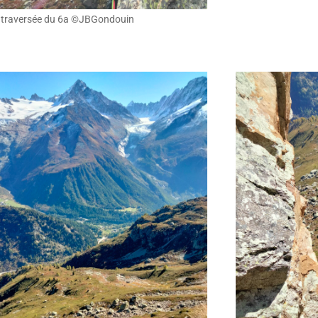
 traversée du 6a ©JBGondouin