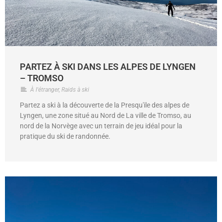
PARTEZ À SKI DANS LES ALPES DE LYNGEN
– TROMSO
À l'étranger
,
Raids à ski
Partez a ski à la découverte de la Presqu'ile des alpes de
Lyngen, une zone situé au Nord de La ville de Tromso, au
nord de la Norvège avec un terrain de jeu idéal pour la
pratique du ski de randonnée.