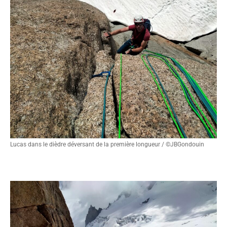
Lucas dans le dièdre déversant de la première longueur / ©JBGondouin