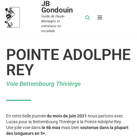
JB
Gondouin
Aller
Guide de Haute-
Montagne et
au
entraîneur en
contenu
escalade
POINTE ADOLPHE
REY
Voie Bettembourg Thivièrge
En cette belle journée
du mois de juin 2021
nous partons avec
Lucas pour la Bettembourg Thivièrge à la Pointe Adolphe Rey.
Une jolie voie dans
le 6b max
mais bien
soutenue dans la plupart
des longueurs en 5+.