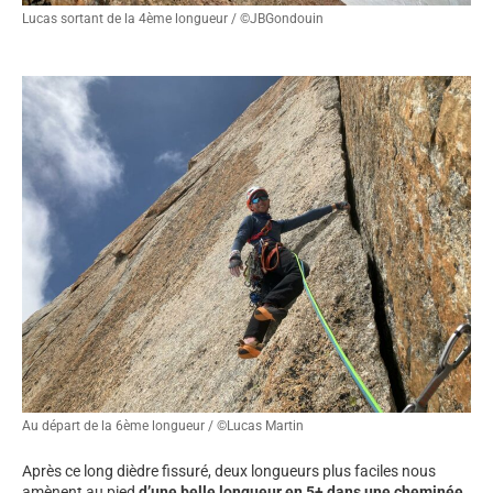
Lucas sortant de la 4ème longueur / ©JBGondouin
Au départ de la 6ème longueur / ©Lucas Martin
Après ce long dièdre fissuré, deux longueurs plus faciles nous
amènent au pied
d’une
belle longueur en 5+ dans une cheminée.