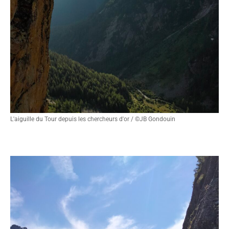
L'aiguille du Tour depuis les chercheurs d'or / ©JB Gondouin