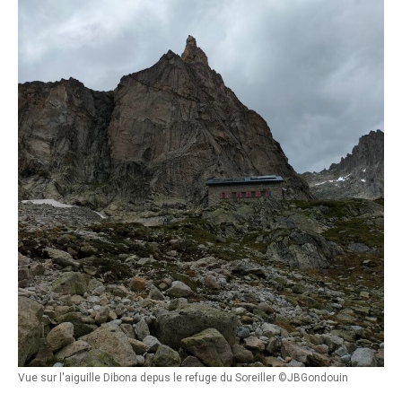
Vue sur l'aiguille Dibona depus le refuge du Soreiller ©JBGondouin