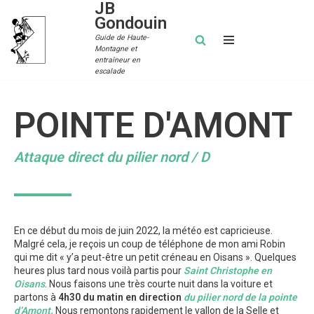
JB
Gondouin
Aller
Guide de Haute-
Montagne et
au
entraîneur en
contenu
escalade
POINTE D'AMONT
Attaque direct du pilier nord / D
En ce début du mois de juin 2022, la météo est capricieuse.
Malgré cela, je reçois un coup de téléphone de mon ami Robin
qui me dit « y’a peut-être un petit créneau en Oisans ». Quelques
heures plus tard nous voilà partis pour
Saint Christophe en
Oisans
. Nous faisons une très courte nuit dans la voiture et
partons à
4h30 du matin en direction
du pilier nord de la pointe
d’Amont.
Nous remontons rapidement le vallon de la Selle et